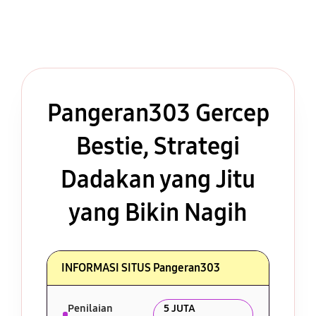
Pangeran303 Gercep
Bestie, Strategi
Dadakan yang Jitu
yang Bikin Nagih
INFORMASI SITUS Pangeran303
Penilaian
5 JUTA