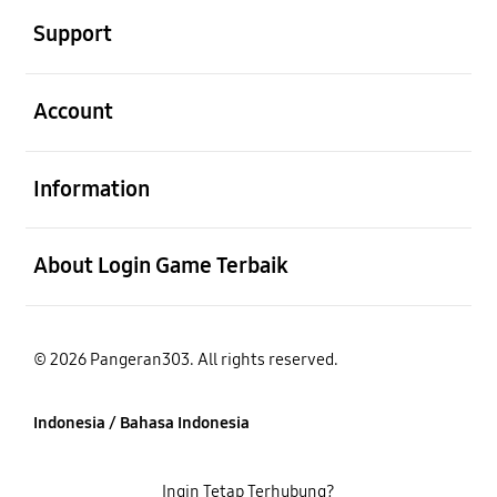
Support
Buka
Account
Buka
Information
Buka
About Login Game Terbaik
© 2026 Pangeran303. All rights reserved.
Indonesia / Bahasa Indonesia
Ingin Tetap Terhubung?