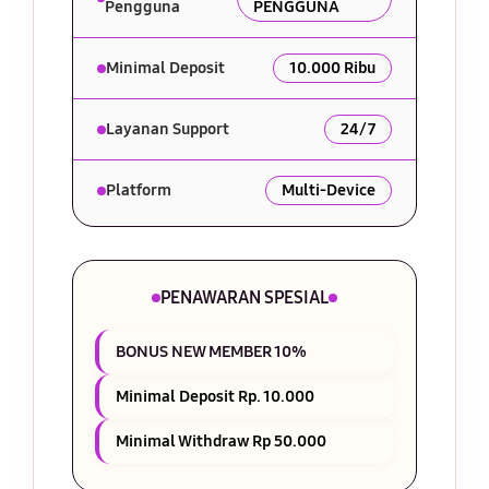
Pengguna
PENGGUNA
Minimal Deposit
10.000 Ribu
Layanan Support
24/7
Platform
Multi-Device
PENAWARAN SPESIAL
BONUS NEW MEMBER 10%
Minimal Deposit Rp. 10.000
Minimal Withdraw Rp 50.000