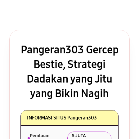
Pangeran303 Gercep
Bestie, Strategi
Dadakan yang Jitu
yang Bikin Nagih
INFORMASI SITUS Pangeran303
Penilaian
5 JUTA