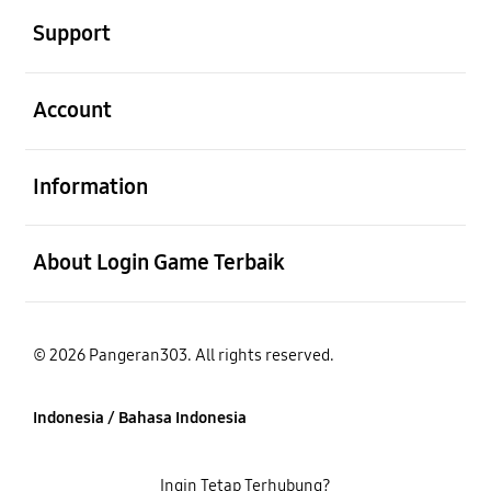
Support
Buka
Account
Buka
Information
Buka
About Login Game Terbaik
© 2026 Pangeran303. All rights reserved.
Indonesia / Bahasa Indonesia
Ingin Tetap Terhubung?