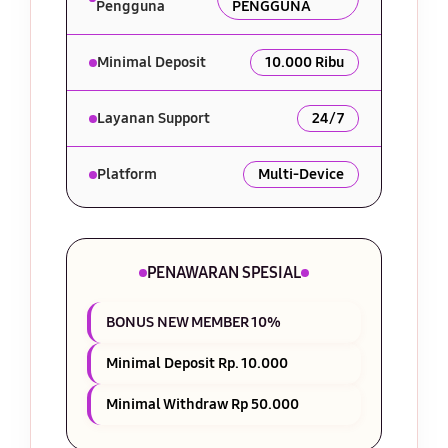
Pengguna
PENGGUNA
Minimal Deposit
10.000 Ribu
Layanan Support
24/7
Platform
Multi-Device
PENAWARAN SPESIAL
BONUS NEW MEMBER 10%
Minimal Deposit Rp. 10.000
Minimal Withdraw Rp 50.000