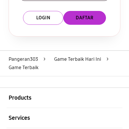
LOGIN
DAFTAR
Layer Popup Close
Pangeran303
>
Game Terbaik Hari Ini
>
Game Terbaik
Buka
Footer Navigation
Products
Buka
Services
Buka