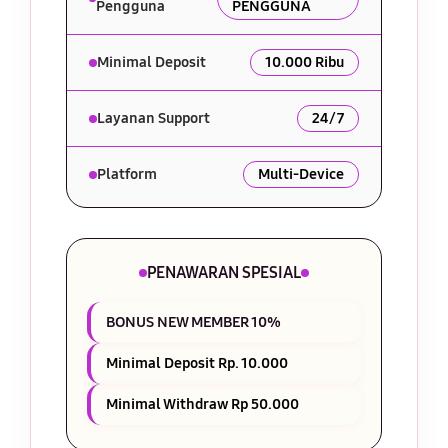
Pengguna
PENGGUNA
Minimal Deposit
10.000 Ribu
Layanan Support
24/7
Platform
Multi-Device
PENAWARAN SPESIAL
BONUS NEW MEMBER 10%
Minimal Deposit Rp. 10.000
Minimal Withdraw Rp 50.000