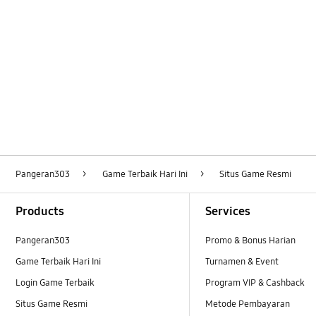
Layer Popup Close
Pangeran303
>
Game Terbaik Hari Ini
>
Situs Game Resmi
Footer Navigation
Products
Services
Pangeran303
Promo & Bonus Harian
Game Terbaik Hari Ini
Turnamen & Event
Login Game Terbaik
Program VIP & Cashback
Situs Game Resmi
Metode Pembayaran