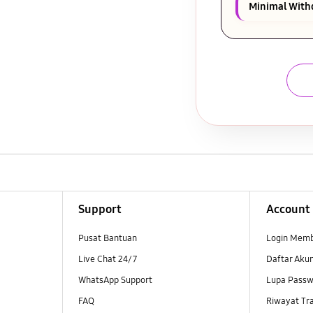
Minimal With
Support
Account
Pusat Bantuan
Login Mem
Live Chat 24/7
Daftar Aku
WhatsApp Support
Lupa Passw
FAQ
Riwayat Tr