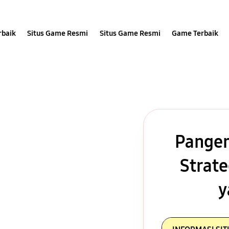
rbaik
Situs Game Resmi
Situs Game Resmi
Game Terbaik
Panger
Strate
y