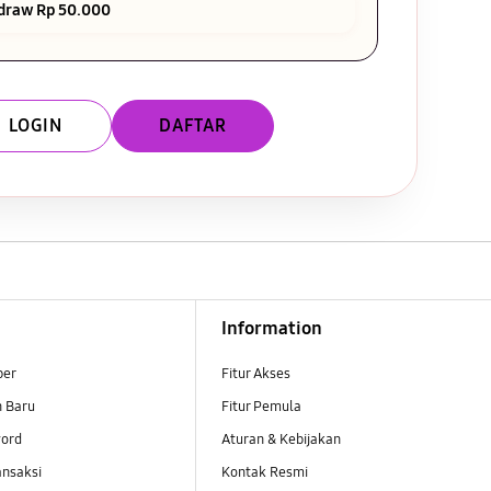
draw Rp 50.000
LOGIN
DAFTAR
Information
ber
Fitur Akses
n Baru
Fitur Pemula
ord
Aturan & Kebijakan
ansaksi
Kontak Resmi