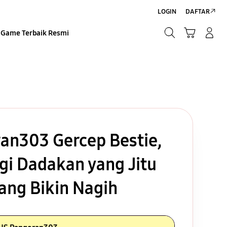
LOGIN
DAFTAR
Cari
Troli
Login/Sign-Up
Game Terbaik Resmi
Cari
an303 Gercep Bestie,
gi Dadakan yang Jitu
ang Bikin Nagih