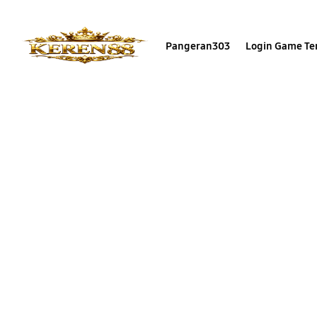
Skip
to
content
Pangeran303
Login Game Te