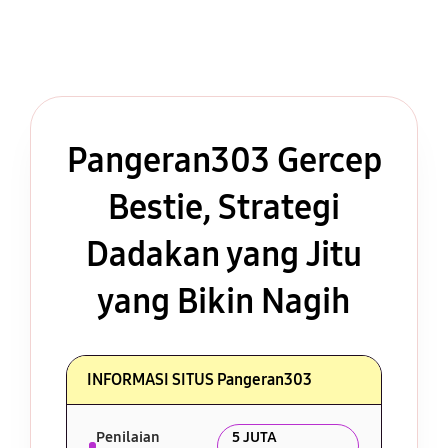
Pangeran303 Gercep
Bestie, Strategi
Dadakan yang Jitu
yang Bikin Nagih
INFORMASI SITUS Pangeran303
Penilaian
5 JUTA