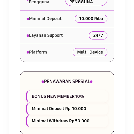
Pengguna
PENGGUNA
Minimal Deposit
10.000 Ribu
Layanan Support
24/7
Platform
Multi-Device
PENAWARAN SPESIAL
BONUS NEW MEMBER 10%
Minimal Deposit Rp. 10.000
Minimal Withdraw Rp 50.000