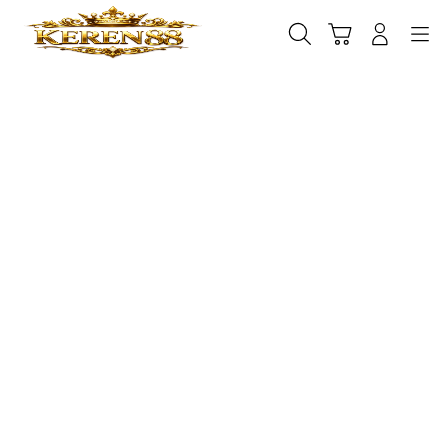
Skip
to
Cari
Troli
Login
Navigation
content