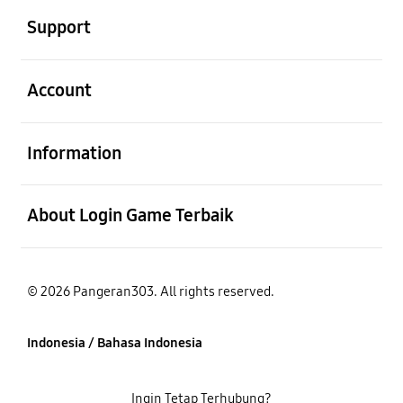
Support
Buka
Account
Buka
Information
Buka
About Login Game Terbaik
© 2026 Pangeran303. All rights reserved.
Indonesia / Bahasa Indonesia
Ingin Tetap Terhubung?