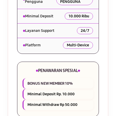
Pengguna
PENGGUNA
Minimal Deposit
10.000 Ribu
Layanan Support
24/7
Platform
Multi-Device
PENAWARAN SPESIAL
BONUS NEW MEMBER 10%
Minimal Deposit Rp. 10.000
Minimal Withdraw Rp 50.000