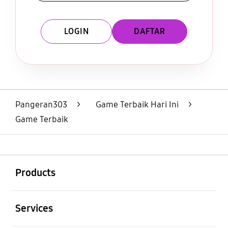
LOGIN
DAFTAR
Layer Popup Close
Pangeran303
>
Game Terbaik Hari Ini
>
Game Terbaik
Buka
Footer Navigation
Products
Buka
Services
Buka