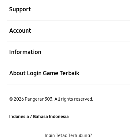
Support
Buka
Account
Buka
Information
Buka
About Login Game Terbaik
© 2026 Pangeran303. All rights reserved.
Indonesia / Bahasa Indonesia
Ingin Tetap Terhubung?