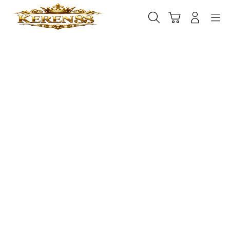
Skip
to
Cari
Troli
Login
Navigation
content