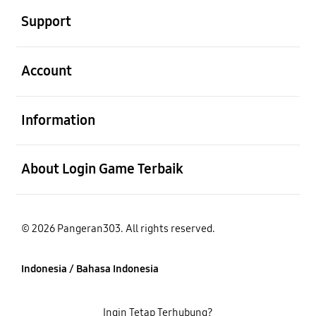
Support
Buka
Account
Buka
Information
Buka
About Login Game Terbaik
© 2026 Pangeran303. All rights reserved.
Indonesia / Bahasa Indonesia
Ingin Tetap Terhubung?