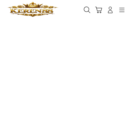
Skip
to
Cari
Troli
Login
Navigation
content