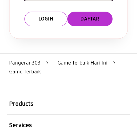
LOGIN
DAFTAR
Layer Popup Close
Pangeran303
>
Game Terbaik Hari Ini
>
Game Terbaik
Buka
Footer Navigation
Products
Buka
Services
Buka